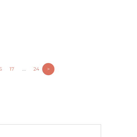
Flash info du 23
Août 2011
6
17
…
24
>
Télécharger