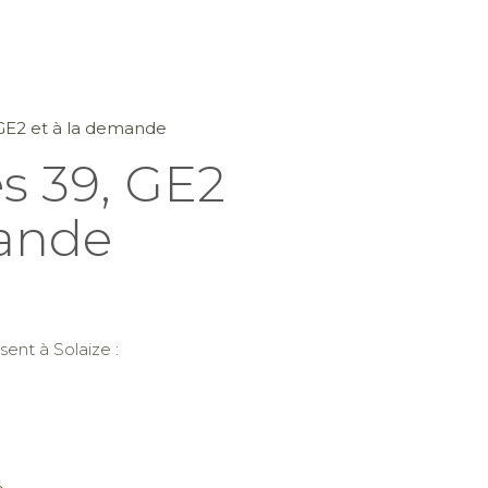
, GE2 et à la demande
es 39, GE2
mande
ent à Solaize :