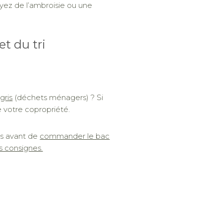
oyez de l’ambroisie ou une
t du tri
gris
(déchets ménagers) ? Si
e votre copropriété.
ris avant de
commander le bac
s consignes.