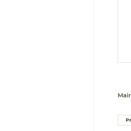
Principaux arrêtés du
maire
Mair
P