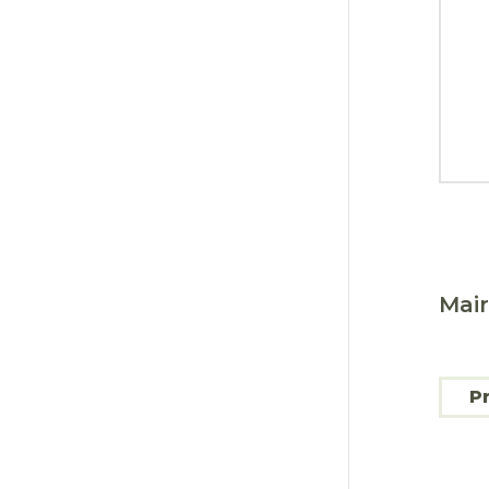
maire
Mair
P