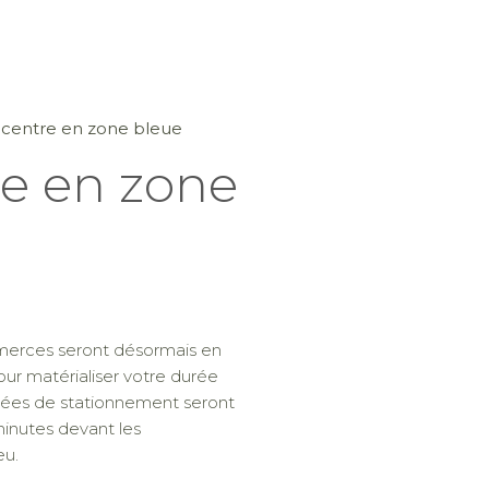
 centre en zone bleue
re en zone
mmerces seront désormais en
pour matérialiser votre durée
urées de stationnement seront
minutes devant les
eu.